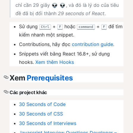
chỉ cần 29 giây
, và đó là lý do của tiêu
đề đã bị đổi thành
29 seconds of React
.
Sử dụng
+
hoặc
+
để tìm
Ctrl
F
command
F
kiếm nhanh một snippet.
Contributions, hãy đọc
contribution guide
.
Snippets viết bằng React 16.8+, sử dụng
hooks.
Xem thêm Hooks
Xem
Prerequisites
Các project khác
30 Seconds of Code
30 Seconds of CSS
30 Seconds of Interviews
Javascript Interview Questions Developer –