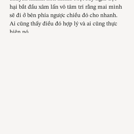
hại bắt đầu xâm lấn vô tâm trí rằng mai mình
sẽ đi ở bên phía ngược chiều đó cho nhanh.
Ai cũng thấy điều đó hợp lý và ai cũng thực
hiện nó.
Tất cả chúng ta đều nhận thức được vấn đề
trên, nhưng không một ai thực hiện chúng
một cách nghiêm túc. Một cánh én không thể
làm nên được mùa xuân, nhưng chỉ cần một
cá nhân có ý thức hẳn sẽ có những cá nhân
khác để ý và nhìn nhận lại hành động của
mình.
Trong bài viết mình chỉ tập chung vào vấn đề
ý thức của người tham gia giao thông, các
nguyên nhân khác mình nghĩ không phải là