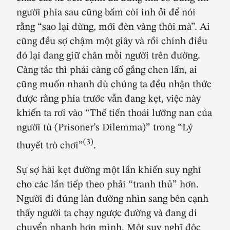
người phía sau cũng bấm còi inh ỏi để nói
rằng “sao lại dừng, mới đèn vàng thôi mà”. Ai
cũng đều sợ chậm một giây và rồi chính điều
đó lại đang giữ chân mỗi người trên đường.
Càng tắc thì phải càng cố gắng chen lấn, ai
cũng muốn nhanh dù chúng ta đều nhận thức
được rằng phía trước vẫn đang kẹt, việc này
khiến ta rơi vào “Thế tiến thoái lưỡng nan của
người tù (Prisoner’s Dilemma)” trong “Lý
(3)
thuyết trò chơi”
.
Sự sợ hãi kẹt đường một lần khiến suy nghĩ
cho các lần tiếp theo phải “tranh thủ” hơn.
Người đi đúng làn đường nhìn sang bên cạnh
thấy người ta chạy ngược đường và đang di
chuyển nhanh hơn mình. Một suy nghĩ độc