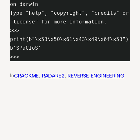
on darwin

Type "help", "copyright", "credits" or 
"license" for more information.

>>> 
print(b"\x53\x50\x61\x43\x49\x6f\x53")

b'SPaCIoS'

>>>
In
CRACKME
, 
RADARE2
, 
REVERSE ENGINEERING