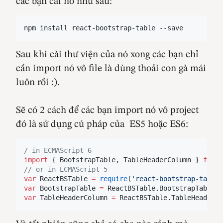
các bạn cài nó như sau:
npm install react-bootstrap-table --save
Sau khi cài thư viện của nó xong các bạn chỉ
cần import nó vô file là dùng thoải con gà mái
luôn rồi :).
Sẽ có 2 cách để các bạn import nó vô project
đó là sử dụng cú pháp của ES5 hoặc ES6:
/
 in ECMAScript 6
import
 { 
BootstrapTable
, 
TableHeaderColumn
 } 
from
//
 or in ECMAScript 5
var
 ReactBSTable 
=
require
(
'
react-bootstrap-table
'
var
 BootstrapTable 
=
ReactBSTable
.
BootstrapTable
;
var
 TableHeaderColumn 
=
ReactBSTable
.
TableHeaderCo