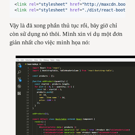
<
link
rel
=
"
stylesheet
"
href
=
"
http://maxcdn.bootstr
<
link
rel
=
"
stylesheet
"
href
=
"
./dist/react-bootstra
Vậy là đã xong phần thủ tục rồi, bây giờ chỉ
còn sử dụng nó thôi. Mình xin ví dụ một đơn
giản nhất cho việc minh họa nó: