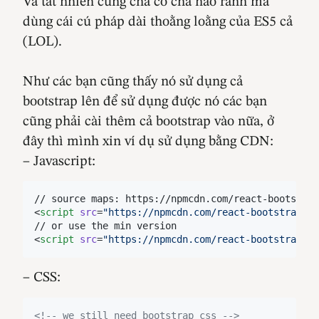
Và tất nhiên cũng chả có cha nào rảnh mà
dùng cái cú pháp dài thoằng loằng của ES5 cả
(LOL).
Như các bạn cũng thấy nó sử dụng cả
bootstrap lên để sử dụng được nó các bạn
cũng phải cài thêm cả bootstrap vào nữa, ở
đây thì mình xin ví dụ sử dụng bằng CDN:
– Javascript:
// source maps: https://npmcdn.com/react-bootstrap
<
script
src
=
"
https://npmcdn.com/react-bootstrap-ta
// or use the min version
<
script
src
=
"
https://npmcdn.com/react-bootstrap-ta
– CSS:
<!--
 we still need bootstrap css 
-->