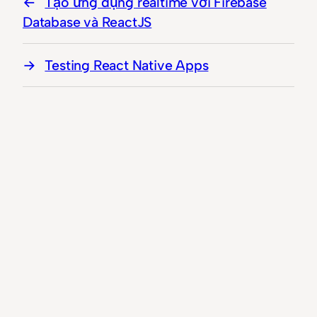
Tạo ứng dụng realtime với Firebase
Database và ReactJS
Testing React Native Apps