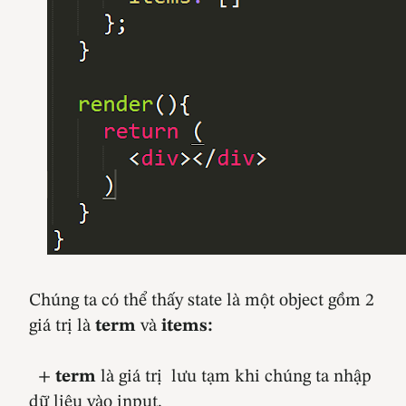
Chúng ta có thể thấy state là một object gồm 2
giá trị là
term
và
items:
+
term
là giá trị lưu tạm khi chúng ta nhập
dữ liệu vào input.