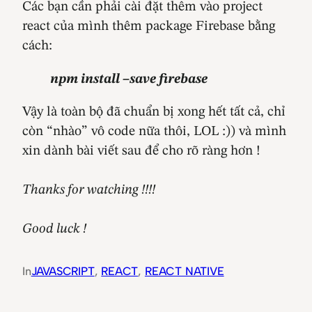
Các bạn cần phải cài đặt thêm vào project
react của mình thêm package Firebase bằng
cách:
npm install –save firebase
Vậy là toàn bộ đã chuẩn bị xong hết tất cả, chỉ
còn “nhào” vô code nữa thôi, LOL :)) và mình
xin dành bài viết sau để cho rõ ràng hơn !
Thanks for watching !!!!
Good luck !
In
JAVASCRIPT
, 
REACT
, 
REACT NATIVE