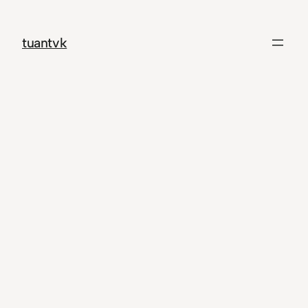
Skip
to
tuantvk
content