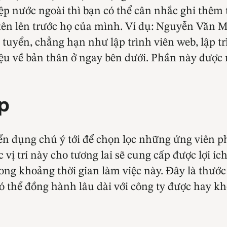
p nước ngoài thì bạn có thể cân nhắc ghi thêm 
t tên lên trước họ của mình. Ví dụ: Nguyễn Vă
g tuyển, chẳng hạn như lập trình viên web, lập 
hiệu về bản thân ở ngay bên dưới. Phần này đượ
p
n dụng chú ý tới để chọn lọc những ứng viên ph
 vị trí này cho tương lai sẽ cung cấp được lợi íc
ng khoảng thời gian làm việc này. Đây là thước
có thể đồng hành lâu dài với công ty được hay k