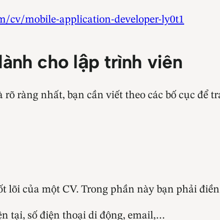
m/cv/mobile-application-developer-ly0t1
ành cho lập trình viên
 rõ ràng nhất, bạn cần viết theo các bố cục để 
t lõi của một CV. Trong phần này bạn phải điền
n tại, số điện thoại di động, email,…